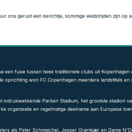
tuur ons gerust een berichtje, sommige wedstrijden zijn op 
en fusie tussen twee traditionele clubs uit Kopenhagen en 
e oprichting won FC Copenhagen meerdere landstitels en 
 het indrukwekkende Parken Stadium, het grootste stadion
erke organisatie en regelmatige deelname aan Europese to
lers als Peter Schmeichel, Jesper Grønkjær en Dame N'D