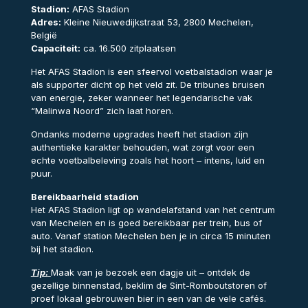
Stadion:
AFAS Stadion
Adres:
Kleine Nieuwedijkstraat 53, 2800 Mechelen,
België
Capaciteit:
ca. 16.500 zitplaatsen
Het AFAS Stadion is een sfeervol voetbalstadion waar je
als supporter dicht op het veld zit. De tribunes bruisen
van energie, zeker wanneer het legendarische vak
“Malinwa Noord” zich laat horen.
Ondanks moderne upgrades heeft het stadion zijn
authentieke karakter behouden, wat zorgt voor een
echte voetbalbeleving zoals het hoort – intens, luid en
puur.
Bereikbaarheid stadion
Het AFAS Stadion ligt op wandelafstand van het centrum
van Mechelen en is goed bereikbaar per trein, bus of
auto. Vanaf station Mechelen ben je in circa 15 minuten
bij het stadion.
Tip:
Maak van je bezoek een dagje uit – ontdek de
gezellige binnenstad, beklim de Sint-Romboutstoren of
proef lokaal gebrouwen bier in een van de vele cafés.