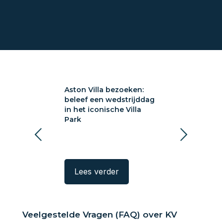
a bezoeken:
Aston Villa bezoeken:
Sunderland A
 wedstrijddag
beleef een wedstrijddag
bezoeken: voe
ische Villa
in het iconische Villa
Wearside
Park
rder
Lees verder
Lees verde
Veelgestelde Vragen (FAQ) over KV