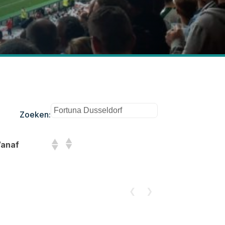
Zoeken:
anaf
❮
❯