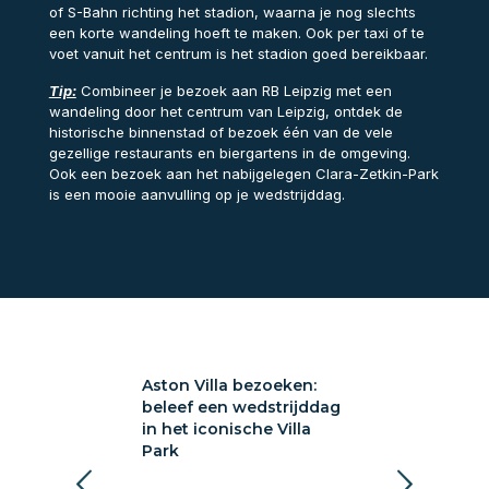
of S-Bahn richting het stadion, waarna je nog slechts
een korte wandeling hoeft te maken. Ook per taxi of te
voet vanuit het centrum is het stadion goed bereikbaar.
Tip:
Combineer je bezoek aan RB Leipzig met een
wandeling door het centrum van Leipzig, ontdek de
historische binnenstad of bezoek één van de vele
gezellige restaurants en biergartens in de omgeving.
Ook een bezoek aan het nabijgelegen Clara-Zetkin-Park
is een mooie aanvulling op je wedstrijddag.
a bezoeken:
Aston Villa bezoeken:
Sunderland A
 wedstrijddag
beleef een wedstrijddag
bezoeken: voe
ische Villa
in het iconische Villa
Wearside
Park