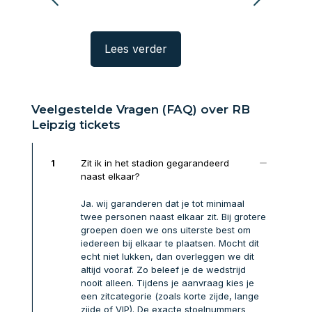
rder
Lees verder
Lees verde
Veelgestelde Vragen (FAQ) over RB
Leipzig tickets
1
Zit ik in het stadion gegarandeerd
naast elkaar?
Ja. wij garanderen dat je tot minimaal
twee personen naast elkaar zit. Bij grotere
groepen doen we ons uiterste best om
iedereen bij elkaar te plaatsen. Mocht dit
echt niet lukken, dan overleggen we dit
altijd vooraf. Zo beleef je de wedstrijd
nooit alleen. Tijdens je aanvraag kies je
een zitcategorie (zoals korte zijde, lange
zijde of VIP). De exacte stoelnummers