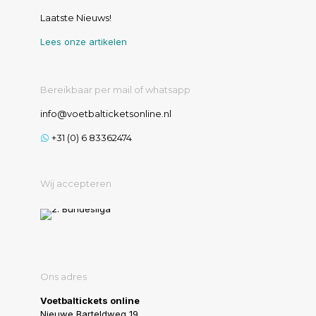
Laatste Nieuws!
Lees onze artikelen
Bereikbaar per mail of whatsapp
info@voetbalticketsonline.nl
+31 (0) 6 83362474
Wij accepteren
Ons adres
Voetbaltickets online
Nieuwe Barteldweg 19