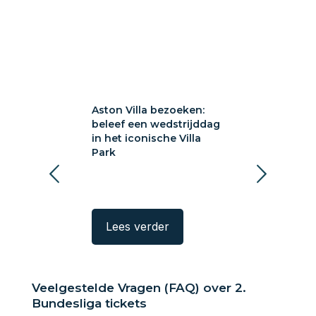
a bezoeken:
Aston Villa bezoeken:
Sunderland A
 wedstrijddag
beleef een wedstrijddag
bezoeken: voe
ische Villa
in het iconische Villa
Wearside
Park
rder
Lees verder
Lees verde
Veelgestelde Vragen (FAQ) over 2.
Bundesliga tickets