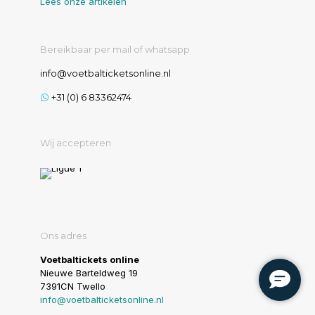
Lees onze artikelen
Bereikbaar per mail of whatsapp
info@voetbalticketsonline.nl
+31 (0) 6 83362474
Wij accepteren
Ons adres
Voetbaltickets online
Nieuwe Barteldweg 19
7391CN Twello
info@voetbalticketsonline.nl