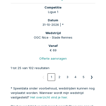
Ligue 1
31-10-2026 | *
OGC Nice - Stade Rennes
€ 69
Offerte aanvragen
1 tot 25 van 102 resultaten
❮
1
2
3
4
5
❯
* Speeldata onder voorbehoud, wedstrijden kunnen nog
verplaatst worden. Wanneer wordt mijn wedstrijd
vastgesteld?
Het overzicht vind je hier.