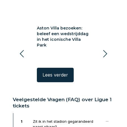
a bezoeken:
Aston Villa bezoeken:
Sunderland A
 wedstrijddag
beleef een wedstrijddag
bezoeken: voe
ische Villa
in het iconische Villa
Wearside
Park
rder
Lees verder
Lees verde
Veelgestelde Vragen (FAQ) over Ligue 1
tickets
1
Zit ik in het stadion gegarandeerd
naast elkaar?