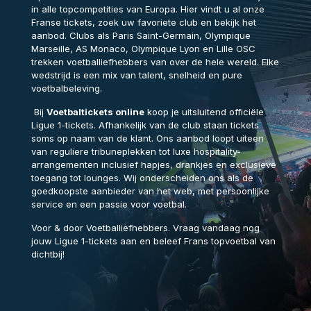
in alle topcompetities van Europa. Hier vindt u al onze
Franse tickets, zoek uw favoriete club en bekijk het
aanbod.
Clubs als
Paris Saint-Germain
,
Olympique
Marseille
,
AS Monaco
,
Olympique Lyon
en
Lille OSC
trekken voetballiefhebbers van over de hele wereld. Elke
wedstrijd is een mix van talent, snelheid en pure
voetbalbeleving.
Bij
Voetbaltickets online
koop je uitsluitend officiële
Ligue 1-tickets. Afhankelijk van de club staan tickets
soms op naam van de klant. Ons aanbod loopt uiteen
van reguliere tribuneplekken tot luxe hospitality-
arrangementen inclusief hapjes, drankjes en exclusieve
toegang tot lounges.
Wij onderscheiden ons als de
goedkoopste aanbieder van het web, met persoonlijke
service en een passie voor voetbal.
Voor & door Voetballiefhebbers. Vraag vandaag nog
jouw Ligue 1-tickets aan en beleef Frans topvoetbal van
dichtbij!