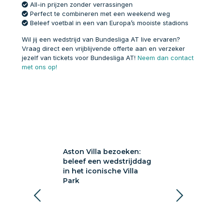
All-in prijzen zonder verrassingen
Perfect te combineren met een weekend weg
Beleef voetbal in een van Europa’s mooiste stadions
Wil jij een wedstrijd van Bundesliga AT live ervaren?
Vraag direct een vrijblijvende offerte aan en verzeker
jezelf van tickets voor Bundesliga AT!
Neem dan contact
met ons op!
a bezoeken:
Aston Villa bezoeken:
Sunderland A
 wedstrijddag
beleef een wedstrijddag
bezoeken: voe
ische Villa
in het iconische Villa
Wearside
Park