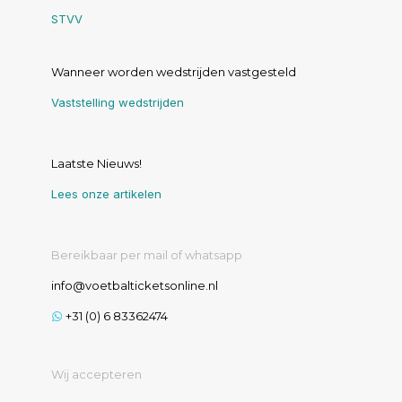
STVV
Wanneer worden wedstrijden vastgesteld
Vaststelling wedstrijden
Laatste Nieuws!
Lees onze artikelen
Bereikbaar per mail of whatsapp
info@voetbalticketsonline.nl
+31 (0) 6 83362474
Wij accepteren