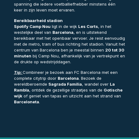
spanning die iedere voetballiefhebber minstens één
keer in zijn leven moet ervaren.
Bereikbaarheid stadion
Spotify Camp Nou
ligt in de wijk
Les Corts
, in het
westelijke deel van
Barcelona
, en is uitstekend
bereikbaar met het openbaar vervoer. Je reist eenvoudig
met de metro, tram of bus richting het stadion. Vanuit het
centrum van Barcelona ben je meestal binnen
20 tot 30
minuten
bij Camp Nou, afhankelijk van je vertrekpunt en
de drukte op wedstrijddagen.
Tip:
Combineer je bezoek aan FC Barcelona met een
complete citytrip door
Barcelona
. Bezoek de
wereldberoemde
Sagrada Família
, wandel over
La
Rambla
, ontdek de gezellige straatjes van de
Gotische
wijk
of geniet van tapas en uitzicht aan het strand van
Barceloneta
.