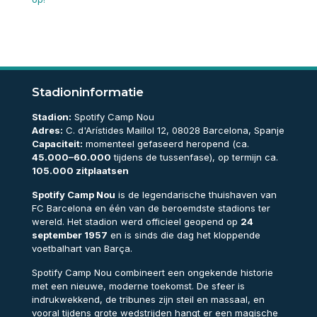
Stadioninformatie
Stadion:
Spotify Camp Nou
Adres:
C. d'Arístides Maillol 12, 08028 Barcelona, Spanje
Capaciteit:
momenteel gefaseerd heropend (ca.
45.000–60.000
tijdens de tussenfase), op termijn ca.
105.000 zitplaatsen
Spotify Camp Nou
is de legendarische thuishaven van
FC Barcelona en één van de beroemdste stadions ter
wereld. Het stadion werd officieel geopend op
24
september 1957
en is sinds die dag het kloppende
voetbalhart van Barça.
Spotify Camp Nou combineert een ongekende historie
met een nieuwe, moderne toekomst. De sfeer is
indrukwekkend, de tribunes zijn steil en massaal, en
vooral tijdens grote wedstrijden hangt er een magische