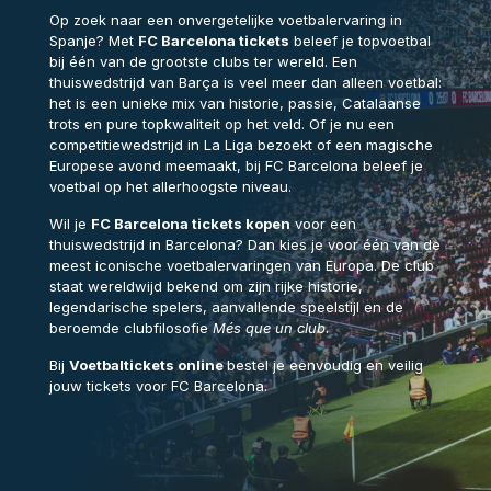
Op zoek naar een onvergetelijke voetbalervaring in
Spanje? Met
FC Barcelona tickets
beleef je topvoetbal
bij één van de grootste clubs ter wereld. Een
thuiswedstrijd van Barça is veel meer dan alleen voetbal:
het is een unieke mix van historie, passie, Catalaanse
trots en pure topkwaliteit op het veld. Of je nu een
competitiewedstrijd in La Liga bezoekt of een magische
Europese avond meemaakt, bij FC Barcelona beleef je
voetbal op het allerhoogste niveau.
Wil je
FC Barcelona tickets kopen
voor een
thuiswedstrijd in Barcelona? Dan kies je voor één van de
meest iconische voetbalervaringen van Europa. De club
staat wereldwijd bekend om zijn rijke historie,
legendarische spelers, aanvallende speelstijl en de
beroemde clubfilosofie
Més que un club
.
Bij
Voetbaltickets online
bestel je eenvoudig en veilig
jouw tickets voor FC Barcelona.