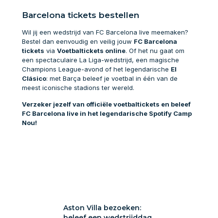
Barcelona tickets bestellen
Wil jij een wedstrijd van FC Barcelona live meemaken?
Bestel dan eenvoudig en veilig jouw
FC Barcelona
tickets
via
Voetbaltickets online
. Of het nu gaat om
een spectaculaire La Liga-wedstrijd, een magische
Champions League-avond of het legendarische
El
Clásico
: met Barça beleef je voetbal in één van de
meest iconische stadions ter wereld.
Verzeker jezelf van officiële voetbaltickets en beleef
FC Barcelona live in het legendarische Spotify Camp
Nou!
a bezoeken:
Aston Villa bezoeken:
Sunderland A
 wedstrijddag
beleef een wedstrijddag
bezoeken: voe