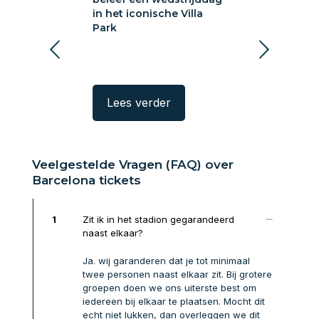
ische Villa
in het iconische Villa
Wearside
Park
rder
Lees verder
Lees verde
Veelgestelde Vragen (FAQ) over
Barcelona tickets
1
Zit ik in het stadion gegarandeerd
naast elkaar?
Ja. wij garanderen dat je tot minimaal
twee personen naast elkaar zit. Bij grotere
groepen doen we ons uiterste best om
iedereen bij elkaar te plaatsen. Mocht dit
echt niet lukken, dan overleggen we dit