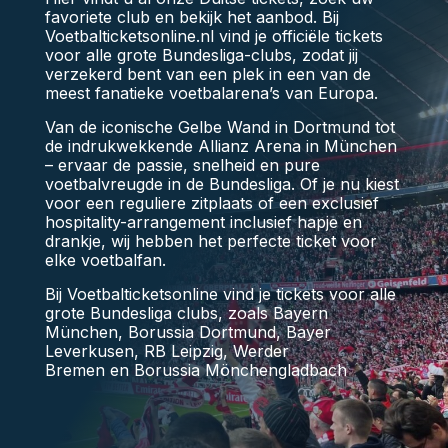
favoriete club en bekijk het aanbod. Bij
Voetbalticketsonline.nl vind je officiële tickets
voor alle grote Bundesliga-clubs, zodat jij
verzekerd bent van een plek in een van de
meest fanatieke voetbalarena’s van Europa.
Van de iconische Gelbe Wand in Dortmund tot
de indrukwekkende Allianz Arena in München
– ervaar de passie, snelheid en pure
voetbalvreugde in de Bundesliga. Of je nu kiest
voor een reguliere zitplaats of een exclusief
hospitality-arrangement inclusief hapje en
drankje, wij hebben het perfecte ticket voor
elke voetbalfan.
Bij Voetbalticketsonline vind je tickets voor alle
grote Bundesliga clubs, zoals
Bayern
München
,
Borussia Dortmund
,
Bayer
Leverkusen
,
RB Leipzig,
Werder
Bremen
en
Borussia Mönchengladbach