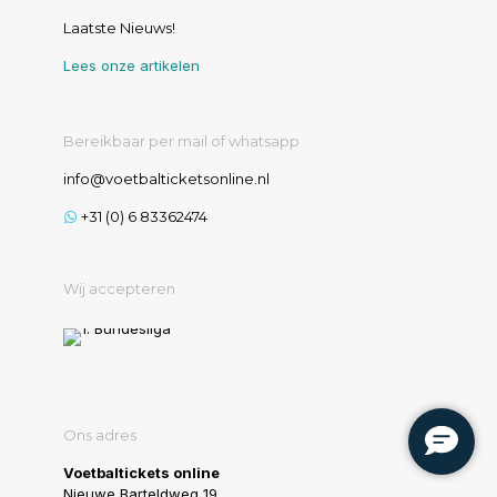
Laatste Nieuws!
Lees onze artikelen
Bereikbaar per mail of whatsapp
info@voetbalticketsonline.nl
+31 (0) 6 83362474
Wij accepteren
Ons adres
Voetbaltickets online
Nieuwe Barteldweg 19