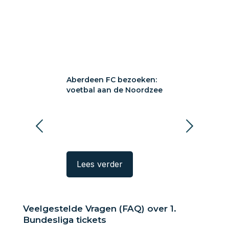
schrijft
Aberdeen FC bezoeken:
Europese dro
nis: waarom
voetbal aan de Noordzee
deze clubs str
zoen is voor
zomer om een 
trip naar Villa
Champions L
rder
Lees verder
Lees verde
Veelgestelde Vragen (FAQ) over 1.
Bundesliga tickets