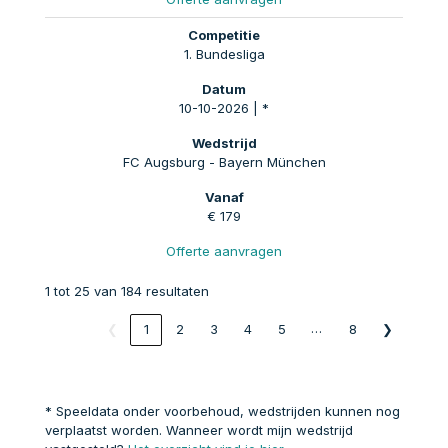
1. Bundesliga
10-10-2026 | *
FC Augsburg - Bayern München
€ 179
Offerte aanvragen
1 tot 25 van 184 resultaten
…
❮
1
2
3
4
5
8
❯
* Speeldata onder voorbehoud, wedstrijden kunnen nog
verplaatst worden. Wanneer wordt mijn wedstrijd