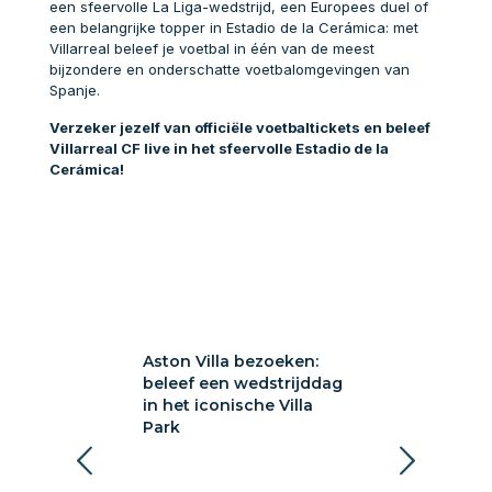
een sfeervolle La Liga-wedstrijd, een Europees duel of
een belangrijke topper in Estadio de la Cerámica: met
Villarreal beleef je voetbal in één van de meest
bijzondere en onderschatte voetbalomgevingen van
Spanje.
Verzeker jezelf van officiële voetbaltickets en beleef
Villarreal CF live in het sfeervolle Estadio de la
Cerámica!
a bezoeken:
Aston Villa bezoeken:
Sunderland A
 wedstrijddag
beleef een wedstrijddag
bezoeken: voe
ische Villa
in het iconische Villa
Wearside
Park