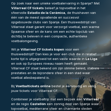
Op zoek naar een unieke voetbalervaring in Spanje? Met
Villarreal CF tickets
beleef je topvoetbal in het
sfeervolle
Estadio de la Cerámica
, de thuishaven van
één van de meest opvallende en succesvol
opgebouwde clubs van Spanje. Een thuiswedstrijd van
Villarreal staat garant voor verzorgd voetbal, een warme
Spaanse sfeer en de kans om een echte topclub van
dichtbij te beleven in een compacte, authentieke
voetbalomgeving.
Wil je
Villarreal CF tickets kopen
voor een
thuiswedstrijd? Dan kies je voor een club die in relatief
korte tijd is uitgegroeid tot een vaste waarde in
La Liga
en ook op Europees niveau naam heeft gemaakt.
Villarreal CF staat bekend om zijn slimme beleid, stabiele
prestaties en de bijzondere sfeer in een stad waar
voetbal allesbepalend is.
Bij
Voetbaltickets online
bestel je eenvoudig en veilig
jouw tickets voor Villarreal CF.
Combineer je voetbaltrip met een bezoek aan
Villarreal
en de regio
Castellón
een zonnig deel van Spanje waar
topvoetbal, mediterrane sfeer en charmante steden