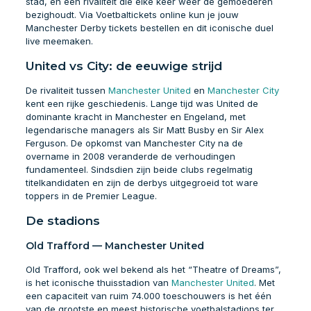
stad, en een rivaliteit die elke keer weer de gemoederen
bezighoudt. Via Voetbaltickets online kun je jouw
Manchester Derby tickets bestellen en dit iconische duel
live meemaken.
United vs City: de eeuwige strijd
De rivaliteit tussen
Manchester United
en
Manchester City
kent een rijke geschiedenis. Lange tijd was United de
dominante kracht in Manchester en Engeland, met
legendarische managers als Sir Matt Busby en Sir Alex
Ferguson. De opkomst van Manchester City na de
overname in 2008 veranderde de verhoudingen
fundamenteel. Sindsdien zijn beide clubs regelmatig
titelkandidaten en zijn de derbys uitgegroeid tot ware
toppers in de Premier League.
De stadions
Old Trafford — Manchester United
Old Trafford, ook wel bekend als het “Theatre of Dreams”,
is het iconische thuisstadion van
Manchester United
. Met
een capaciteit van ruim 74.000 toeschouwers is het één
van de grootste en meest historische voetbalstadions ter