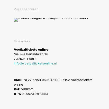
Wij accepteren
Ons adres
Voetbaltickets online
Nieuwe Barteldweg 19
7391CN Twello
info@voetbalticketsonline.nl
IBAN
NL27 KNAB 0605 4513 03 t.n.v. Voetbaltickets
online
Kvk
58161511
BTW
NL002312619B83