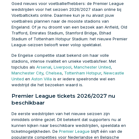
Goed nieuws voor voetballiefhebbers: de Premier League
wedstrijden voor het seizoen 2026/2027 staan online bij
Voetbaltickets online. Daarmee kun je nu alvast jouw
voetbalreis plannen naar de mooiste stadions van
Engeland. Of je nu droomt van een bezoek aan Anfield, Old
Trafford, Emirates Stadium, Stamford Bridge, Etihad
Stadium of Tottenham Hotspur Stadium: het nieuwe Premier
League-seizoen belooft weer volop spektakel.
De Engelse competitie staat bekend om haar volle
stadions, intense rivaliteit en unieke voetbalsfeer. Met
topclubs als
Arsenal
,
Liverpool
,
Manchester United
,
Manchester City
,
Chelsea
,
Tottenham Hotspur
,
Newcastle
United
en
Aston Villa
is er iedere speelronde wel een
wedstrijd die het bezoeken waard is.
Premier League tickets 2026/2027 nu
beschikbaar
De eerste wedstrijden van het nieuwe seizoen zijn
inmiddels online gezet. Dit betekent dat supporters nu al
kunnen kijken naar beschikbare wedstrijden, speeldata en
ticketmogelijkheden. De
Premier League
blijft één van de
populairste competities voor Nederlandse en Belgische