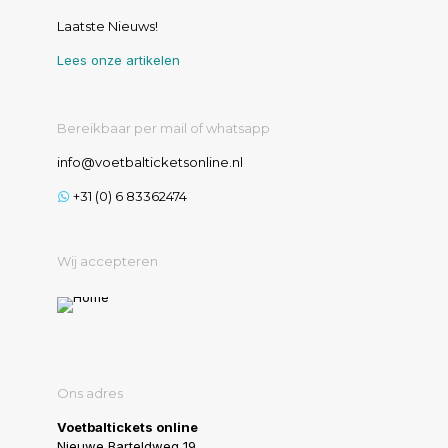
Laatste Nieuws!
Lees onze artikelen
Bereikbaar per mail of whatsapp
info@voetbalticketsonline.nl
+31 (0) 6 83362474
Wij accepteren
Ons adres
Voetbaltickets online
Nieuwe Barteldweg 19