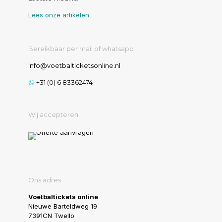
Lees onze artikelen
Bereikbaar per mail of whatsapp
info@voetbalticketsonline.nl
+31 (0) 6 83362474
Wij accepteren
Ons adres
Voetbaltickets online
Nieuwe Barteldweg 19
7391CN Twello