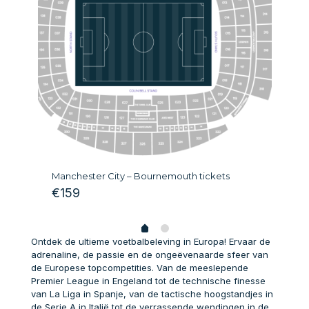
Ra
Manchester City – Bournemouth tickets
€
€
159
Ontdek de ultieme voetbalbeleving in Europa! Ervaar de
adrenaline, de passie en de ongeëvenaarde sfeer van
de Europese topcompetities. Van de meeslepende
Premier League in Engeland tot de technische finesse
van La Liga in Spanje, van de tactische hoogstandjes in
de Serie A in Italië tot de verrassende wendingen in de